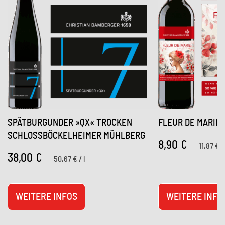
SPÄTBURGUNDER »QX« TROCKEN
FLEUR DE MARIE
SCHLOSSBÖCKELHEIMER MÜHLBERG
8,90
€
11,87
€
38,00
€
50,67
€
/
l
WEITERE INFOS
WEITERE INFO