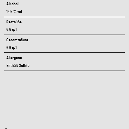
Alkohol
12,5 % vol.
Restsüße
6,6 g/l
Gesamtsäure
6,6 g/l
Allergene
Enthält Sulfite