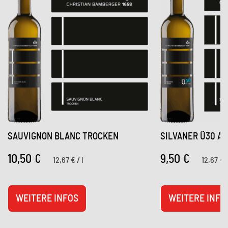
SAUVIGNON BLANC TROCKEN
SILVANER Ü30 A
10,50
€
9,50
€
12,67
€
/
l
12,67
€
WEITERE INFOS
WEITERE INFO