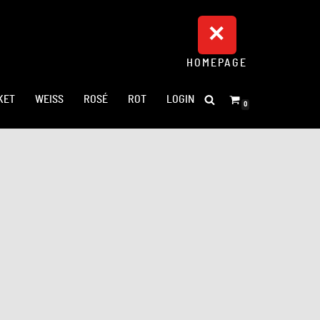
HOMEPAGE
KET
WEISS
ROSÉ
ROT
LOGIN
0