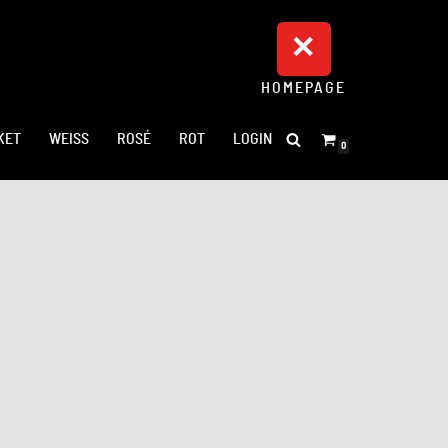
HOMEPAGE
KET
WEISS
ROSÉ
ROT
LOGIN
0