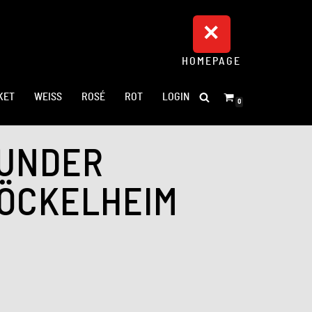
HOMEPAGE
KET
WEISS
ROSÉ
ROT
LOGIN
0
UNDER
ÖCKELHEIM