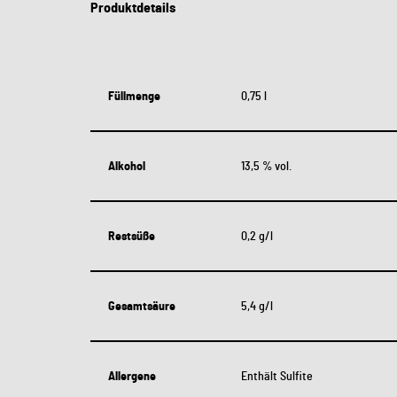
Produktdetails
Füllmenge
0,75 l
Alkohol
13,5 % vol.
Restsüße
0,2 g/l
Gesamtsäure
5,4 g/l
Allergene
Enthält Sulfite