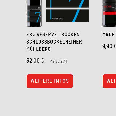
»R« RÉSERVE TROCKEN
MACH
SCHLOSSBÖCKELHEIMER
9,90
MÜHLBERG
32,00
€
42,67
€
/
l
WEITERE INFOS
WEI