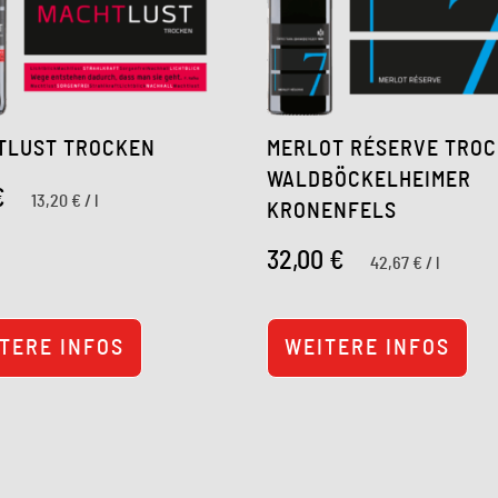
TLUST TROCKEN
MERLOT RÉSERVE TRO
WALDBÖCKELHEIMER
€
13,20
€
/
l
KRONENFELS
32,00
€
42,67
€
/
l
TERE INFOS
WEITERE INFOS